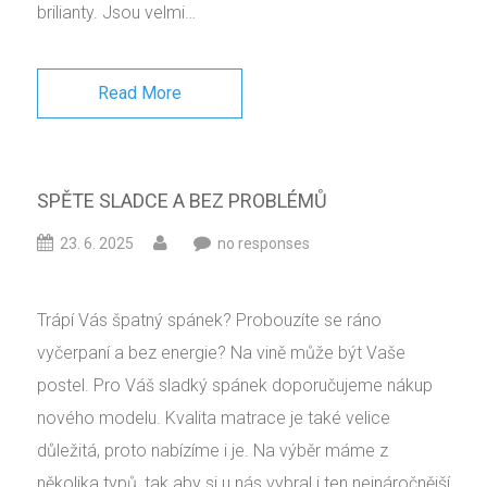
brilianty. Jsou velmi…
Read More
SPĚTE SLADCE A BEZ PROBLÉMŮ
23. 6. 2025
no responses
Trápí Vás špatný spánek? Probouzíte se ráno
vyčerpaní a bez energie? Na vině může být Vaše
postel. Pro Váš sladký spánek doporučujeme nákup
nového modelu. Kvalita matrace je také velice
důležitá, proto nabízíme i je. Na výběr máme z
několika typů, tak aby si u nás vybral i ten nejnáročnější