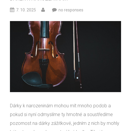
7. 10. 2025
no responses
Dárky k narozeninám mohou mít mnoho podob a
pokud si nyní odmyslíme ty hmotné a soustředíme
pozornost na dárky zážitkové, jedním z nich by mohly