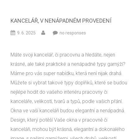
KANCELÁŘ, V NENÁPADNÉM PROVEDENÍ
9. 6. 2025
no responses
Máte svoji kancelář, či pracovnu a hledáte, nejen
krásné, ale také praktické a nenápadné typy garnýží?
Máme pro vás super nabídku, která není nijak drahá.
Můžete si vybrat takové typy doplňků, které se budou
nejlépe hodit do vašeho interiéru pracovny či
kanceláře, velikostí, tvarů a typů, podle vašich přání.
Okna ve vaší kanceláři budou elegantní a nenápadná.
Design, který potěší Vaše okna v pracovně či
kanceláři, mohou být krásná, elegantní a dokonalého
image, s našimi garnýžemi, všech druhů, velikostí,