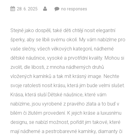
28. 6. 2025
no responses
Stejně jako dospělí, také děti chtějí nosit elegantní
šperky, aby se líbili svému okolí. My vám nabízíme pro
vaše slečny, všech věkových kategorií, nádherné
dětské náušnice, vysoké a prvotřídní kvality. Mohou si
zvolit, dle libosti, z mnoha nádherných druhů
vložených kamínků a tak mít krásný image. Nechte
svoje ratolesti nosit krásu, která jim bude velmi slušet.
Krása, která sluší Dětské náušnice, které vám
nabízíme, jsou vyrobené z pravého zlata a to buď v
bílém či žlutém provedení. K jejich kráse a luxusnímu
designu, se nabízí možnost, pořídit jim takové, které
mají nádherné a pestrobarevné kamínky, diamanty či