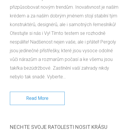
přizpůsobovat novým trendům. Inovativnost je naším
krédem a za naším dobrým jménem stojí stabilní tým
konstruktérů, designérů, ale i samotných řemeslníků!
Otestujte si nás i Vy! Tímto testem se rozhodně
nespálíte! Nadšenost nejen vaše, ale i přátel! Pergoly
jsou jedinečné přístřešky, které jsou vysoce odolné
vůči nárazům a rozmarům počasí a ke všemu jsou
takřka bezúdržbové. Zastínění vaší zahrady nikdy
nebylo tak snadé. Vyberte…
Read More
NECHTE SVOJE RATOLESTI NOSIT KRÁSU