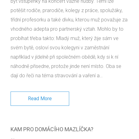
být vstupenky na koncert vážné hudby. Těmi lze
potěšit rodiče, prarodiče, kolegy z práce, spolužáky,
třídní profesorku a také dívku, kterou muž považuje za
vhodného adepta pro partnerský vztah. Mohlo by to
probíhat třeba takto: Mladý muž, který žije sám ve
svém bytě, osloví svou kolegyni v zaměstnání
například v jídelně při společném obědě, kdy si k ní
náhodně přisedne, protože jinde není místo. Oba se
dají do řeči na téma stravování a vaření a…
Read More
KAM PRO DOMÁCÍHO MAZLÍČKA?