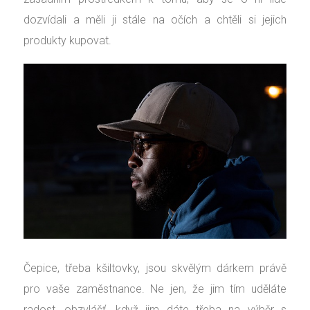
dozvídali a měli ji stále na očích a chtěli si jejich
produkty kupovat.
Čepice, třeba kšiltovky, jsou skvělým dárkem právě
pro vaše zaměstnance. Ne jen, že jim tím uděláte
radost, obzvlášť, když jim dáte třeba na výběr s