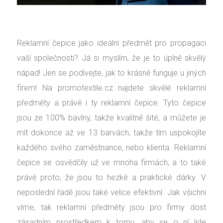
Reklamní čepice jako ideální předmět pro propagaci
vaší společnosti? Já si myslím, že je to úplně skvělý
nápad! Jen se podívejte, jak to krásně funguje u jiných
firem! Na promotextile.cz najdete skvělé reklamní
předměty a právě i ty reklamní čepice. Tyto čepice
jsou ze 100% bavlny, takže kvalitně šité, a můžete je
mít dokonce až ve 13 barvách, takže tím uspokojíte
každého svého zaměstnance, nebo klienta. Reklamní
čepice se osvědčily už ve mnoha firmách, a to také
právě proto, že jsou to hezké a praktické dárky.
V
neposlední řadě jsou také velice efektivní. Jak všichni
víme, tak reklamní předměty jsou pro firmy dost
zásadním prostředkem k tomu, aby se o ní lide