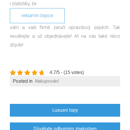
i statistiky, že
reklamní čepice
vám a vaší firmě zaručí opravdový úspěch. Tak
neváhejte a už objednávejte! Ať na vás také něco
zbyde!
4.7/5 - (15 votes)
Posted in
Nakupování
Navigace
Luxusní topy
pro
příspěvek
Důvěřujte odborným znalostem