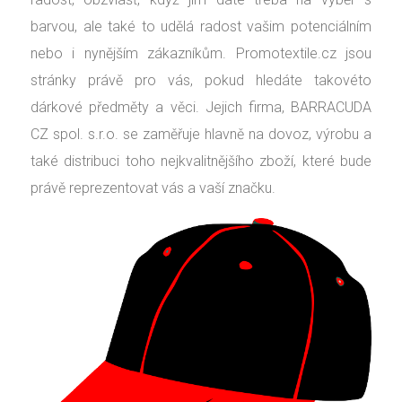
barvou, ale také to udělá radost vašim potenciálním
nebo i nynějším zákazníkům. Promotextile.cz jsou
stránky právě pro vás, pokud hledáte takovéto
dárkové předměty a věci. Jejich firma, BARRACUDA
CZ spol. s.r.o. se zaměřuje hlavně na dovoz, výrobu a
také distribuci toho nejkvalitnějšího zboží, které bude
právě reprezentovat vás a vaší značku.