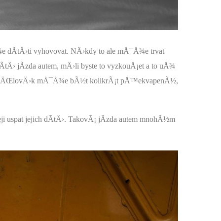
Ã­tÄ›ti vyhovovat. NÄ›kdy to ale mÅ¯Å¾e trvat
Ã­tÄ› jÃ­zda autem, mÄ›li byste to vyzkouÅ¡et a to uÅ¾
govat. ÄŒlovÄ›k mÅ¯Å¾e bÃ½t kolikrÃ¡t pÅ™ekvapenÃ½,
i uspat jejich dÃ­tÄ›. TakovÃ¡ jÃ­zda autem mnohÃ½m