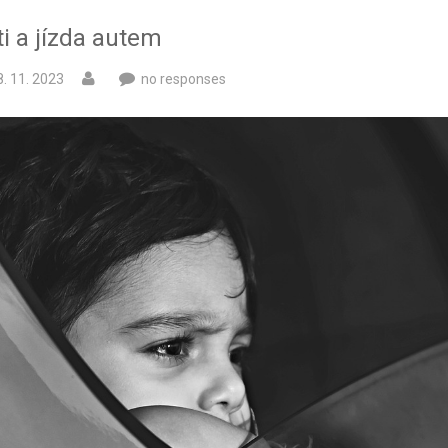
i a jízda autem
8. 11. 2023
no responses