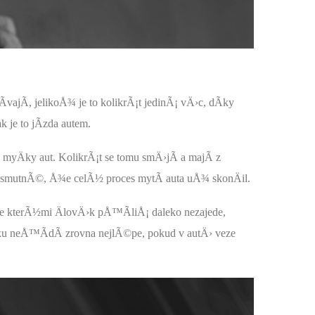
jÃ­, jelikoÅ¾ je to kolikrÃ¡t jedinÃ¡ vÄ›c, dÃ­ky
k je to jÃ­zda autem.
 myÄky aut. KolikrÃ¡t se tomu smÄ›jÃ­ a majÃ­ z
u smutnÃ©, Å¾e celÃ½ proces mytÃ­ auta uÅ¾ skonÄil.
e kterÃ½mi ÄlovÄ›k pÅ™Ã­liÅ¡ daleko nezajede,
u neÅ™Ã­dÃ­ zrovna nejlÃ©pe, pokud v autÄ› veze