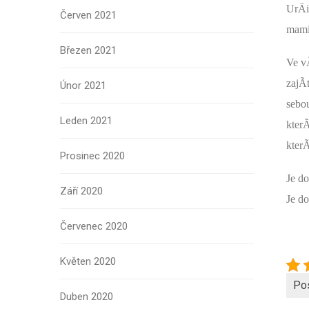
UrÄi
Červen 2021
mamin
Březen 2021
Ve v
zajÃ
Únor 2021
sebo
Leden 2021
kter
kter
Prosinec 2020
Je d
Září 2020
Je do
Červenec 2020
Květen 2020
Po
Duben 2020