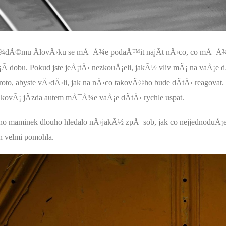
dÃ©mu ÄlovÄ›ku se mÅ¯Å¾e podaÅ™it najÃ­t nÄ›co, co mÅ¯Å¾e d
¡Ã­ dobu. Pokud jste jeÅ¡tÄ› nezkouÅ¡eli, jakÃ½ vliv mÃ¡ na vaÅ¡e d
proto, abyste vÄ›dÄ›li, jak na nÄ›co takovÃ©ho bude dÃ­tÄ› rea
takovÃ¡ jÃ­zda autem mÅ¯Å¾e vaÅ¡e dÃ­tÄ› rychle uspat.
o maminek dlouho hledalo nÄ›jakÃ½ zpÅ¯sob, jak co nejjednoduÅ¡ej
h velmi pomohla.