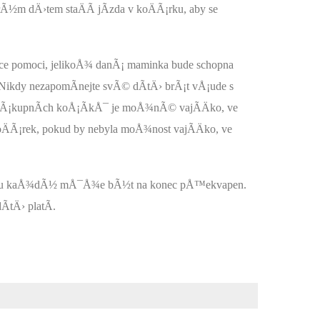
terÃ½m dÄ›tem staÄÃ­ jÃ­zda v koÄÃ¡rku, aby se
ce pomoci, jelikoÅ¾ danÃ¡ maminka bude schopna
Nikdy nezapomÃ­nejte svÃ© dÃ­tÄ› brÃ¡t vÅ¡ude s
h nÃ¡kupnÃ­ch koÅ¡Ã­kÅ¯ je moÅ¾nÃ© vajÃ­Äko, ve
 koÄÃ¡rek, pokud by nebyla moÅ¾nost vajÃ­Äko, ve
Opravdu kaÅ¾dÃ½ mÅ¯Å¾e bÃ½t na konec pÅ™ekvapen.
­tÄ› platÃ­.