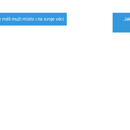
gace
 měli muži místo i na svoje věci
Jak
pěvek