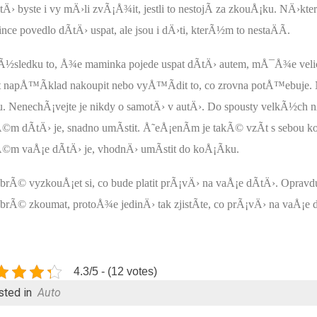
tÄ› byste i vy mÄ›li zvÃ¡Å¾it, jestli to nestojÃ­ za zkouÅ¡ku. NÄ›k
ce povedlo dÃ­tÄ› uspat, ale jsou i dÄ›ti, kterÃ½m to nestaÄÃ­.
Ã½sledku to, Å¾e maminka pojede uspat dÃ­tÄ› autem, mÅ¯Å¾e veli
­t napÅ™Ã­klad nakoupit nebo vyÅ™Ã­dit to, co zrovna potÅ™ebuje. 
u. NenechÃ¡vejte je nikdy o samotÄ› v autÄ›. Do spousty velkÃ½c
Ã©m dÃ­tÄ› je, snadno umÃ­stit. Å˜eÅ¡enÃ­m je takÃ© vzÃ­t s sebou
Ã©m vaÅ¡e dÃ­tÄ› je, vhodnÄ› umÃ­stit do koÅ¡Ã­ku.
obrÃ© vyzkouÅ¡et si, co bude platit prÃ¡vÄ› na vaÅ¡e dÃ­tÄ›. 
brÃ© zkoumat, protoÅ¾e jedinÄ› tak zjistÃ­te, co prÃ¡vÄ› na vaÅ¡e dÃ
4.3/5 - (12 votes)
sted in
Auto