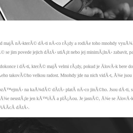
d majÃ­ nÄ›kterÃ© dÄ›ti nÄ›co rÃ¡dy a rodiÄe toho mnohdy vyuÅ¾Ã­va
© se jim povede jejich dÃ­tÄ› utiÅ¡it nebo jej minimÃ¡lnÄ› zabavit, pa
 dokonce i dÄ›ti, kterÃ© majÃ­ velmi rÃ¡dy, pokud je ÄlovÄ›k bere do
eho takovÃ©ho velkou radost. Mnohdy jde na nich vidÄ›t, Å¾e jso
zÅ™ejmÄ› na kaÅ¾dÃ© dÃ­tÄ› platÃ­ nÄ›co jinÃ©ho. Jsou dÄ›ti, s
oÅ¾e neustÃ¡le jen kÅ™iÄÃ­ a plÃ¡Äou. Je jasnÃ©, Å¾e se ÄlovÄ›k
ÄÃ­cÃ­ dÃ­tÄ›.