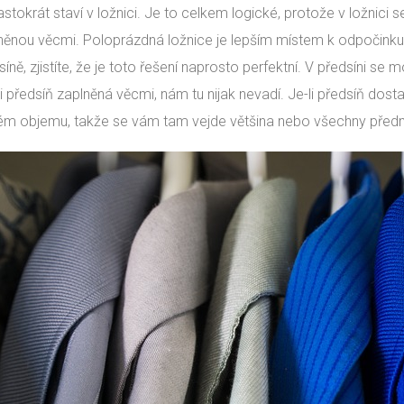
astokrát staví v ložnici. Je to celkem logické, protože v ložnici 
něnou věcmi. Poloprázdná ložnice je lepším místem k odpočinku 
síně, zjistíte, že je toto řešení naprosto perfektní. V předsíni s
-li předsíň zaplněná věcmi, nám tu nijak nevadí. Je-li předsíň do
ém objemu, takže se vám tam vejde většina nebo všechny před