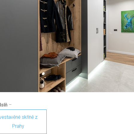
dsíň
–
vestavěné skříně z
Prahy