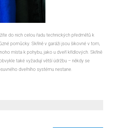
ožíte do nich celou řadu technických předmětů k
různé pomůcky. Skříně v garáži jsou šikovné v tom,
noho místa k pohybu, jako u dveří křídlových. Skříně
obvykle také vyžadují větší údržbu – někdy se
osuvného dveřního systému nestane.