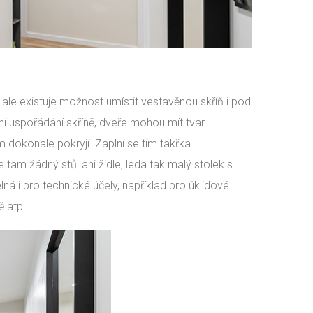
ale existuje možnost umístit vestavěnou skříň i pod
ní uspořádání skříně, dveře mohou mít tvar
 dokonale pokryjí. Zaplní se tím takřka
tam žádný stůl ani židle, leda tak malý stolek s
á i pro technické účely, například pro úklidové
ě atp.