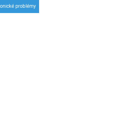
gace
onické problémy
pěvek