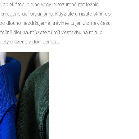
se oblékáme, ale ne vždy je rozumné mít ložnici
a regeneraci organismu. Když ale umístíte skříň do
e moc dlouho nezdržujeme, trávíme tu jen zlomek času
statečně dlouhá, můžete tu mít vestavbu na míru o
měty uložené v domácnosti.