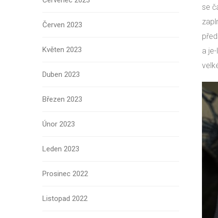
Červenec 2023
se č
zapl
Červen 2023
před
Květen 2023
a je
velk
Duben 2023
Březen 2023
Únor 2023
Leden 2023
Prosinec 2022
Listopad 2022