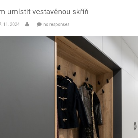
m umístit vestavěnou skříň
7. 11. 2024
no responses