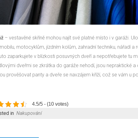
áž
– vestavěné skříně mohou najít své platné místo i v garáži. Ul
mobilu, motocyklům, jízdním kolům, zahradní techniku, nářadí a 
uto zaparkujete v blízkosti posuvných dveří a nepotřebujete tu m
ídlovými dveřmi se zkrátka do garáže nehodí, jsou nepraktické a 
u prověšovat panty a dveře se navzájem kříží, což se vám u p
4.5/5 - (10 votes)
sted in
Nakupování