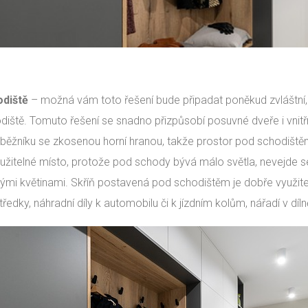
diště
– možná vám toto řešení bude připadat poněkud zvláštní, 
diště. Tomuto řešení se snadno přizpůsobí posuvné dveře i vnitř
oběžníku se zkosenou horní hranou, takže prostor pod schodištěm
užitelné místo, protože pod schody bývá málo světla, nevejde se 
ými květinami. Skříň postavená pod schodištěm je dobře využiteln
ředky, náhradní díly k automobilu či k jízdním kolům, nářadí v díln