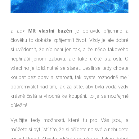
a ad>
Mít vlastní bazén
je opravdu příjemné a
člověku to dokáže zpříjemnit život. Vždy je ale dobré
si uvědomit, že nic není jen tak, a že něco takového
nepřináší jenom zábavu, ale také určité starosti. O
všechno je totiž nutné se starat. Jestli se tedy chcete
koupat bez obav a starostí, tak byste rozhodně měli
popřemýšlet nad tím, jak zajistíte, aby byla voda vždy
krásně čistá a vhodná ke koupání, to je samozřejmě
důležité.
Využijte tedy možností, které tu pro Vás jsou, a
můžete si být jistí tím, že si přijdete na své a nebudete
muset litovat. Abyste udrželi vodu čistou, tak je dobré