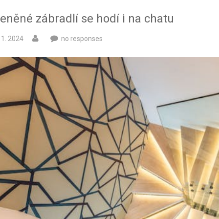
eněné zábradlí se hodí i na chatu
 1. 2024
no responses