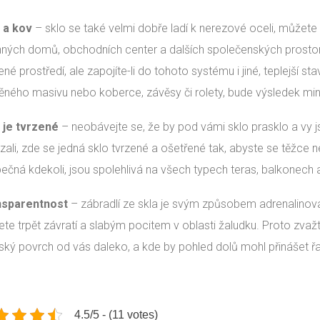
 a kov
– sklo se také velmi dobře ladí k nerezové oceli, můžete 
nných domů, obchodních center a dalších společenských prostor.
né prostředí, ale zapojíte-li do tohoto systému i jiné, teplejší st
ěného masivu nebo koberce, závěsy či rolety, bude výsledek min
 je tvrzené
– neobávejte se, že by pod vámi sklo prasklo a vy js
zali, zde se jedná sklo tvrzené a ošetřené tak, abyste se těžce n
ečná kdekoli, jsou spolehlivá na všech typech teras, balkonech a 
nsparentnost
– zábradlí ze skla je svým způsobem adrenalinová z
te trpět závratí a slabým pocitem v oblasti žaludku. Proto zvažte
ký povrch od vás daleko, a kde by pohled dolů mohl přinášet ř
4.5/5 - (11 votes)