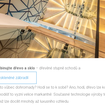
inujte dřevo a sklo
– dřevěné stupně schodů a
skleněné zábradlí
e to vůbec dohromady? Hodí se to k sobě? Ano, hodí, dřevo lze
hodišť to vyzní velice markantně. Současné technologie výroby tě
miž lze docílit mnohdy až luxusního vzhledu.