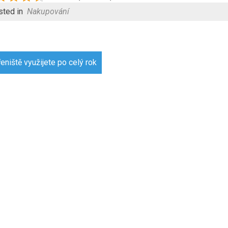
sted in
Nakupování
gace
eniště využijete po celý rok
pěvek