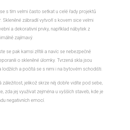
se s tím velmi často setkat u celé řady projektů
 Skleněné zábradlí vytvoří s kovem sice velmi
avební a dekorativní prvky, například nábytek z
imálně zajímavý.
te se pak kamsi zřítili a navíc se nebezpečně
eporanili o skleněné úlomky. Tvrzená skla jsou
lodžiích a počítá se s nimi i na bytovém schodišti.
áležitost, jelikož skrze něj dobře vidíte pod sebe,
, zda jej využívat zejména u vyšších staveb, kde je
adu negativních emocí.