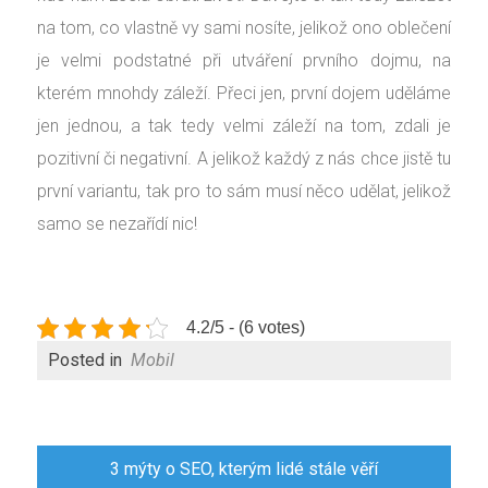
na tom, co vlastně vy sami nosíte, jelikož ono oblečení
je velmi podstatné při utváření prvního dojmu, na
kterém mnohdy záleží. Přeci jen, první dojem uděláme
jen jednou, a tak tedy velmi záleží na tom, zdali je
pozitivní či negativní. A jelikož každý z nás chce jistě tu
první variantu, tak pro to sám musí něco udělat, jelikož
samo se nezařídí nic!
4.2/5 - (6 votes)
Posted in
Mobil
Navigace
3 mýty o SEO, kterým lidé stále věří
pro