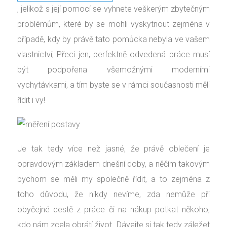
, jelikož s její pomocí se vyhnete veškerým zbytečným
problémům, které by se mohli vyskytnout zejména v
případě, kdy by právě tato pomůcka nebyla ve vašem
vlastnictví, Přeci jen, perfektně odvedená práce musí
být podpořena všemožnými moderními
vychytávkami, a tím byste se v rámci současnosti měli
řídit i vy!
Je tak tedy více než jasné, že právě oblečení je
opravdovým základem dnešní doby, a něčím takovým
bychom se měli my společně řídit, a to zejména z
toho důvodu, že nikdy nevíme, zda nemůže při
obyčejné cestě z práce či na nákup potkat někoho,
kdo nám zcela obrátí život. Dávejte si tak tedy záležet