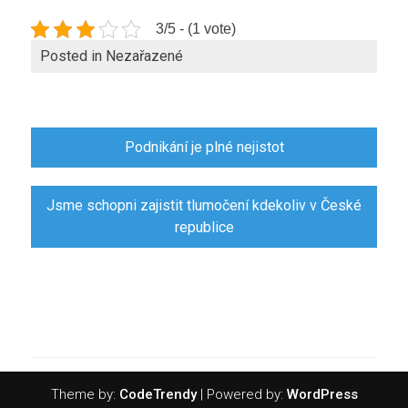
3/5 - (1 vote)
Posted in Nezařazené
Navigace
Podnikání je plné nejistot
pro
příspěvek
Jsme schopni zajistit tlumočení kdekoliv v České
republice
Theme by:
CodeTrendy
| Powered by:
WordPress