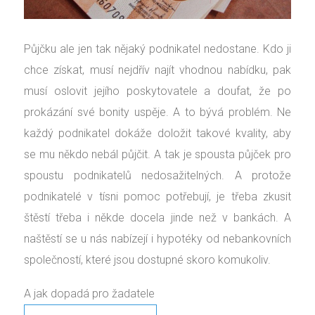
Půjčku ale jen tak nějaký podnikatel nedostane. Kdo ji
chce získat, musí nejdřív najít vhodnou nabídku, pak
musí oslovit jejího poskytovatele a doufat, že po
prokázání své bonity uspěje. A to bývá problém. Ne
každý podnikatel dokáže doložit takové kvality, aby
se mu někdo nebál půjčit. A tak je spousta půjček pro
spoustu podnikatelů nedosažitelných. A protože
podnikatelé v tísni pomoc potřebují, je třeba zkusit
štěstí třeba i někde docela jinde než v bankách. A
naštěstí se u nás nabízejí i hypotéky od nebankovních
společností, které jsou dostupné skoro komukoliv.
A jak dopadá pro žadatele