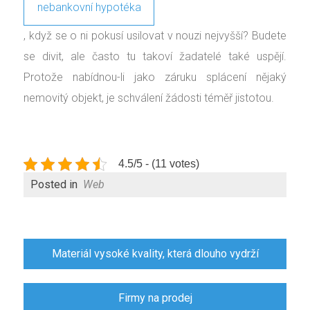
nebankovní hypotéka
, když se o ni pokusí usilovat v nouzi nejvyšší? Budete
se divit, ale často tu takoví žadatelé také uspějí.
Protože nabídnou-li jako záruku splácení nějaký
nemovitý objekt, je schválení žádosti téměř jistotou.
4.5/5 - (11 votes)
Posted in
Web
Navigace
Materiál vysoké kvality, která dlouho vydrží
pro
příspěvek
Firmy na prodej