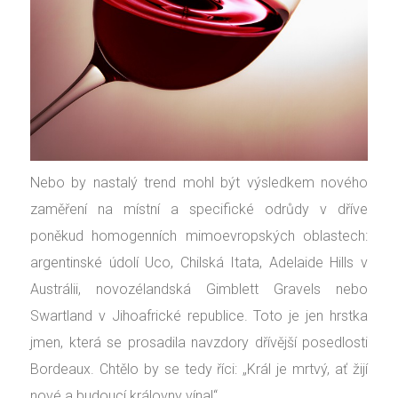
Nebo by nastalý trend mohl být výsledkem nového
zaměření na místní a specifické odrůdy v dříve
poněkud homogenních mimoevropských oblastech:
argentinské údolí Uco, Chilská Itata, Adelaide Hills v
Austrálii, novozélandská Gimblett Gravels nebo
Swartland v Jihoafrické republice. Toto je jen hrstka
jmen, která se prosadila navzdory dřívější posedlosti
Bordeaux. Chtělo by se tedy říci: „Král je mrtvý, ať žijí
nové a budoucí královny vína!“