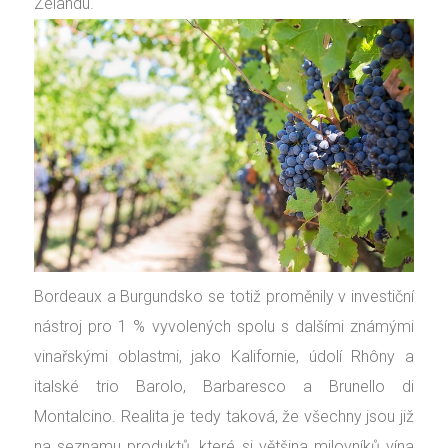
Zélandu.
Bordeaux a Burgundsko se totiž proměnily v investiční
nástroj pro 1 % vyvolených spolu s dalšími známými
vinařskými oblastmi, jako Kalifornie, údolí Rhôny a
italské trio Barolo, Barbaresco a Brunello di
Montalcino. Realita je tedy taková, že všechny jsou již
na seznamu produktů, které si většina milovníků vína