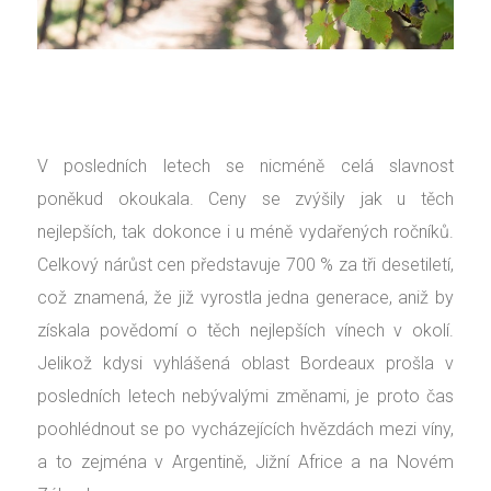
V posledních letech se nicméně celá slavnost
poněkud okoukala. Ceny se zvýšily jak u těch
nejlepších, tak dokonce i u méně vydařených ročníků.
Celkový nárůst cen představuje 700 % za tři desetiletí,
což znamená, že již vyrostla jedna generace, aniž by
získala povědomí o těch nejlepších vínech v okolí.
Jelikož kdysi vyhlášená oblast Bordeaux prošla v
posledních letech nebývalými změnami, je proto čas
poohlédnout se po vycházejících hvězdách mezi víny,
a to zejména v Argentině, Jižní Africe a na Novém