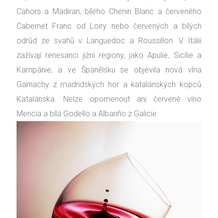
Cahors a Madiran, bílého Chenin Blanc a červeného
Cabernet Franc od Loiry nebo červených a bílých
odrůd ze svahů v Languedoc a Roussillon. V Itálii
zažívají renesanci jižní regiony, jako Apulie, Sicílie a
Kampánie, a ve Španělsku se objevila nová vlna
Garnachy z madridských hor a katalánských kopců
Katalánska. Nelze opomenout ani červené víno
Mencía a bílá Godello a Albariño z Galicie.