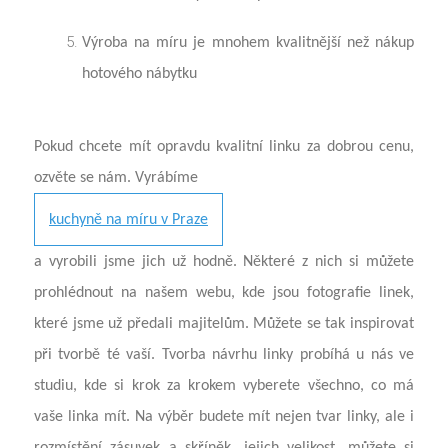
Výroba na míru je mnohem kvalitnější než nákup
hotového nábytku
Pokud chcete mít opravdu kvalitní linku za dobrou cenu,
ozvěte se nám. Vyrábíme
kuchyně na míru v Praze
a vyrobili jsme jich už hodně. Některé z nich si můžete
prohlédnout na našem webu, kde jsou fotografie linek,
které jsme už předali majitelům. Můžete se tak inspirovat
při tvorbě té vaší. Tvorba návrhu linky probíhá u nás ve
studiu, kde si krok za krokem vyberete všechno, co má
vaše linka mít. Na výběr budete mít nejen tvar linky, ale i
rozmístění zásuvek a skříněk, jejich velikost, můžete si