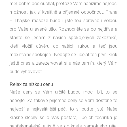
měli dobře poslouchat, protože Vám nabízíme nejlepší
možnost, jak si kvalitně a příjemně odpočnout.
Praha
– Thajské masáže
budou jistě tou správnou volbou
pro Vaše unavené tělo. Rozhodněte se co nejdříve a
staňte se jedním z našich spokojených zákazníků,
kteří vložili důvěru do našich rukou a teď jsou
maximálně spokojení. Nebojte se udělat ten první krok
ještě dnes a zarezervovat si u nás termín, který Vám
bude vyhovovat.
Relax za nízkou cenu
Naše ceny se Vám určitě budou moc líbit, to se
nebojte. Za takové příjemné ceny se Vám dostane té
nejlepší a nejkvalitnější péči, to si buďte jisté. Naše
krásné slečny se o Vás postarají. Jejich technika je
nepřekonatelná a jistě se dotknete samotného ráje,