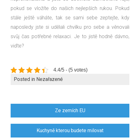
pokud se vložíte do našich nejlepších rukou. Pokud
stále ještě váháte, tak se sami sebe zeptejte, kdy
naposledy jste si udělali chvilku pro sebe a věnovali
svůj čas potřebné relaxaci. Je to jistě hodně dávno,
viďte?
4.4/5 - (5 votes)
Posted in Nezařazené
Navigace
Ze zemích EU
pro
příspěvek
Kuchyně kterou budete milovat