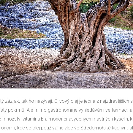
tý zázrak, tak ho nazývají. Olivový olej je jedna z nejzdravějších
sty pokrmů. Ale mimo gastronomii je vyhledáván i ve farmacii 
é množství vitamínu E a mononenasycených mastných kyselin, kter
ronomii, kde se olej používá nejvíce ve Středomořské kuchyni, ale