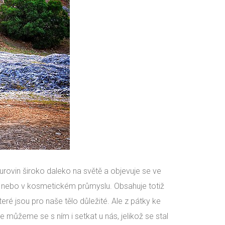
 surovin široko daleko na světě a objevuje se ve
a nebo v kosmetickém průmyslu. Obsahuje totiž
é jsou pro naše tělo důležité. Ale z pátky ke
 můžeme se s ním i setkat u nás, jelikož se stal