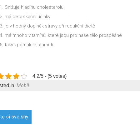
Snižuje hladinu cholesterolu
má detoxikační účinky
je v hodný doplněk stravy při redukční dietě
má mnoho vitamínů, které jsou pro naše tělo prospěšné
taky zpomaluje stárnutí
4.2/5 - (5 votes)
sted in
Mobil
gace
te si své sny
pěvek