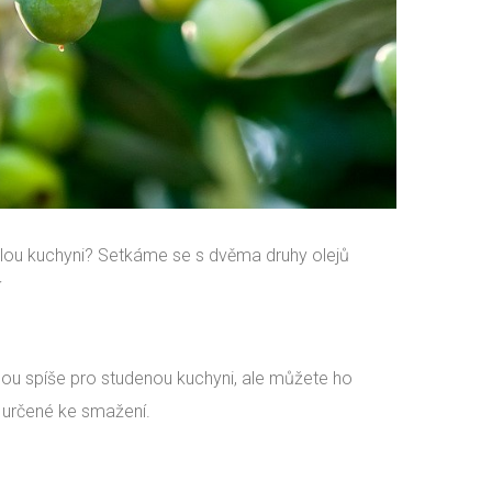
eplou kuchyni? Setkáme se s dvěma druhy olejů
í
jsou spíše pro studenou kuchyni, ale můžete ho
ě určené ke smažení.