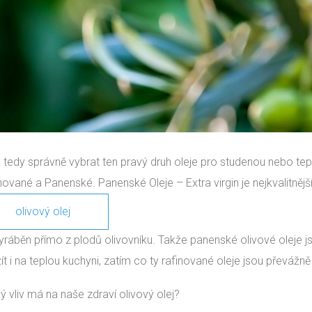
k tedy správně vybrat ten pravý druh oleje pro studenou nebo t
nované a Panenské.
Panenské Oleje
– Extra virgin je nejkvalitnějš
olivový olej
 vyráběn přímo z plodů olivovníku. Takže panenské olivové oleje 
ít i na teplou kuchyni, zatím co ty rafinované oleje jsou převážn
ký vliv má na naše zdraví olivový olej?