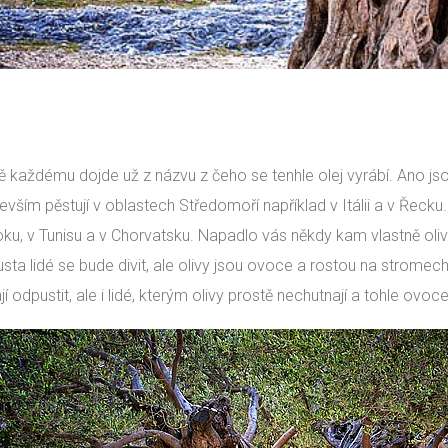
tě každému dojde už z názvu z čeho se tenhle olej vyrábí. Ano jsou
evším pěstují v oblastech Středomoří například v Itálii a v Řecku. 
ku, v Tunisu a v Chorvatsku. Napadlo vás někdy kam vlastně olivy
sta lidé se bude divit, ale olivy jsou ovoce a rostou na stromech o
í odpustit, ale i lidé, kterým olivy prostě nechutnají a tohle ovoc