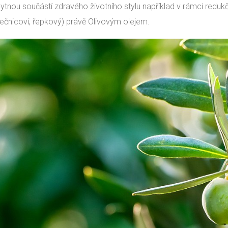
ytnou součástí zdravého životního stylu například v rámci redukčn
nečnicoví, řepkový) právě Olivovým olejem.