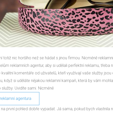
ní totiž nic horšího než se hádat s jinou firmou. Nicméně reklamn
telům reklamních agentur, aby si udělali perfektní reklamu, třeba
že kvalitní komentáře od uživatelů, kteří využívají vaše služby js
u, když si uděláte nějakou reklamní kampaň, která by vám mohl
 služby. Uvidíte sami. Nicméně
reklamní agentura
 na první pohled dobře vypadat. Já sama, pokud bych vlastnila n