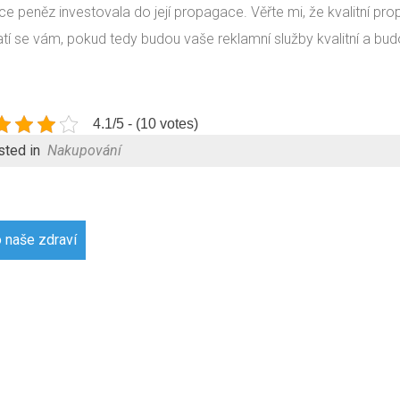
íce peněz investovala do její propagace. Věřte mi, že kvalitní 
atí se vám, pokud tedy budou vaše reklamní služby kvalitní a bu
4.1/5 - (10 votes)
sted in
Nakupování
gace
 naše zdraví
pěvek