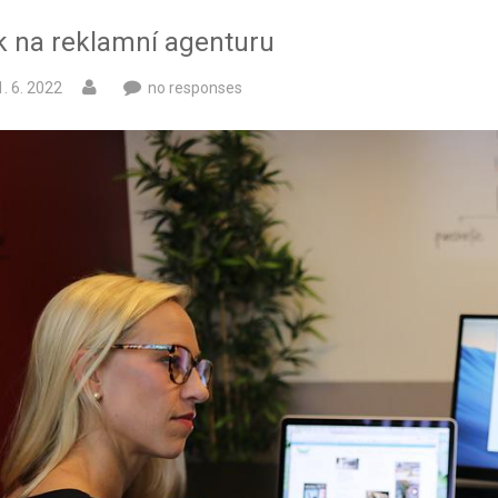
k na reklamní agenturu
. 6. 2022
no responses