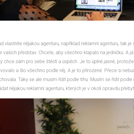
d vlastníte nějakou agenturu, například reklamní agenturu, tak j
e vašich představ. Chcete, aby všechno klapalo na jedničku. A já
ý chce sám pro sebe štěstí a úspěch. Je to úplně jasné, protož
vovalo a šlo všechno podle něj. A je to přirozené. Přece si nebud
chovala. Taky se ale musím řídit podle trhu. Musím se řídit podl
ádat nějakou reklamní agenturu, kterých je v okolí opravdu přeby