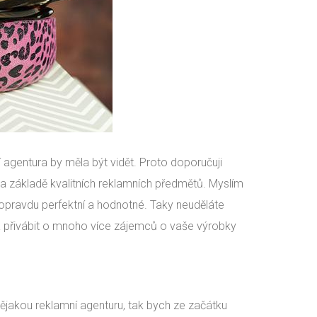
í agentura by měla být vidět. Proto doporučuji
 na základě kvalitních reklamních předmětů. Myslím
ou opravdu perfektní a hodnotné. Taky neuděláte
a přivábit o mnoho více zájemců o vaše výrobky
ějakou reklamní agenturu, tak bych ze začátku