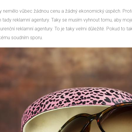
y nemělo vůbec žádnou cenu a žádný ekonomický úspěch. Proto
tady reklamní agentury. Taky se musím vyhnout tomu, aby moje 
urenční reklamní agentury. To je taky velmi důležité. Pokud to t
kému soudním sporu.