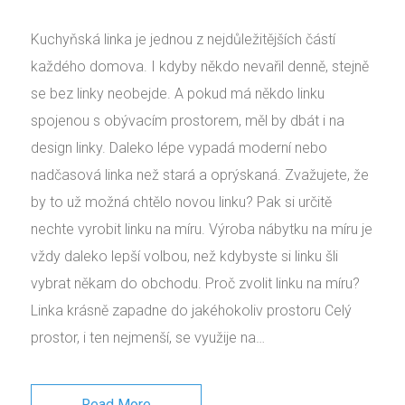
Kuchyňská linka je jednou z nejdůležitějších částí
každého domova. I kdyby někdo nevařil denně, stejně
se bez linky neobejde. A pokud má někdo linku
spojenou s obývacím prostorem, měl by dbát i na
design linky. Daleko lépe vypadá moderní nebo
nadčasová linka než stará a oprýskaná. Zvažujete, že
by to už možná chtělo novou linku? Pak si určitě
nechte vyrobit linku na míru. Výroba nábytku na míru je
vždy daleko lepší volbou, než kdybyste si linku šli
vybrat někam do obchodu. Proč zvolit linku na míru?
Linka krásně zapadne do jakéhokoliv prostoru Celý
prostor, i ten nejmenší, se využije na…
Read More