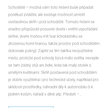
Schodiště – možná vám toto řešení bude připadat
poněkud zvláštní, ale existuje možnost umístit
vestavěnou skříň i pod schodiště. Tomuto řešení se
snadno přizpůsobí posuvné dveře i vnitřní uspořádání
skříně, dveře mohou mít tvar lichoběžníku se
zkosenou horní hranou, takže prostor pod schodištěm
dokonale pokryjí. Zaplní se tím takřka nevyužitelné
místo, protože pod schody bývá málo světla, nevejde
se tam žádný stůl ani židle, leda tak malý stolek s
umělými květinami. Skříň postavená pod schodištěm
je dobře využitelná i pro technické účely, například pro
úklidové prostředky, náhradní díly k automobilu či k
jízdním kolům, nářadí v dílně atp. Předsíň –…