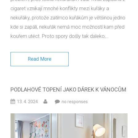
cigaret vznikají mnohé konflikty mezi kuřáky a
nekuřáky, protože zatímco kuřákům je většinou jedno
kde si zapálí, nekuřák nemá moc možností kam před
kouřem utéct. Proto spory došly tak daleko,…
Read More
PODLAHOVÉ TOPENÍ JAKO DÁREK K VÁNOCŮM
13. 4. 2024
no responses