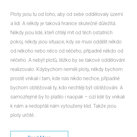
Ploty jsou tu od toho, aby od sebe oddělovaly území
a lidi. A někdy je taková hranice skutečně důležitá.
Někdy jsou lidé, kteří chtějí mít od těch ostatních
pokoj, někdy jsou situace, kdy se musí oddělit někdo
od někoho nebo něco od něčeho, případně někdo od
něčeho. A nebýt plotů, těžko by se takové oddělování
realizovalo. Kdybychom neměli ploty, někdy bychom
prostě vnikali i tam, kde nás nikdo nechce, případně
bychom obtěžovali ty, kdo nechtějí být obtěžováni. A
samozřejmě by to platilo i naopak – cizí lidé by vnikali
k nám a nedopřáli nám vytoužený klid. Takže jsou
ploty určitě…