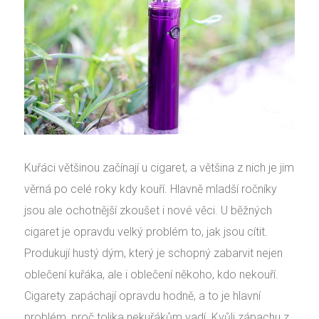
Kuřáci většinou začínají u cigaret, a většina z nich je jim
věrná po celé roky kdy kouří. Hlavně mladší ročníky
jsou ale ochotnější zkoušet i nové věci. U běžných
cigaret je opravdu velký problém to, jak jsou cítit.
Produkují hustý dým, který je schopný zabarvit nejen
oblečení kuřáka, ale i oblečení někoho, kdo nekouří.
Cigarety zapáchají opravdu hodně, a to je hlavní
problém, proč tolika nekuřákům vadí. Kvůli zápachu z