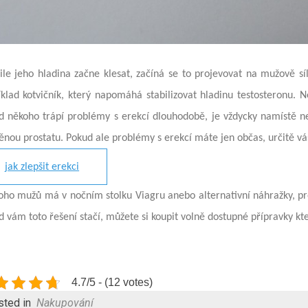
le jeho hladina začne klesat, začíná se to projevovat na mužově síle
íklad kotvičník, který napomáhá stabilizovat hladinu testosteronu. 
d někoho trápí problémy s erekcí dlouhodobě, je vždycky namístě nec
ěnou prostatu. Pokud ale problémy s erekcí máte jen občas, určitě v
jak zlepšit erekci
oho mužů má v nočním stolku Viagru anebo alternativní náhražky, prot
d vám toto řešení stačí, můžete si koupit volně dostupné přípravky 
4.7/5 - (12 votes)
sted in
Nakupování