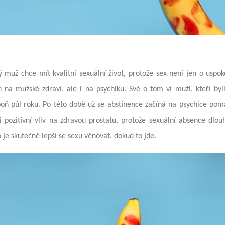
 muž chce mít kvalitní sexuální život, protože sex není jen o uspok
n na mužské zdraví, ale i na psychiku. Své o tom ví muži, kteří by
poň půl roku. Po této době už se abstinence začíná na psychice poma
i pozitivní vliv na zdravou prostatu, protože sexuální absence dlo
 je skutečně lepší se sexu věnovat, dokud to jde.