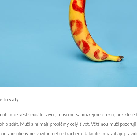
e to vždy
ohl muž vést sexuální život, musí mít samozřejmě erekci, bez které 
hlo zdát. Muži s ní mají problémy celý život. Většinou muži pozorují
inou způsobeny nervozitou nebo strachem. Jakmile muž zahájí pravide