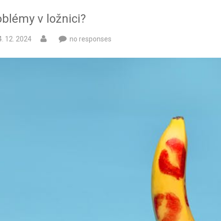
blémy v ložnici?
4. 12. 2024
no responses