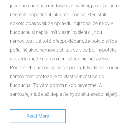
jednoho dne budu mít také své bydlení, protože jsem
nechtěla dopadnout jako moji rodiče, kteří stále
dokola opakovali, že opravdu litují toho, že nikdy v
budoucnu si nepřáli mít vlastní bydlení či jinou
nemovitost. Já totiž předpokládám, že pokud si lidé
pořídí nějakou nemovitost, tak se sice bojí hypotéky,
ale věřte mi, že na tom není vůbec nic hrozného.
Podle mého názoru je právě prima, když lidé si koupí
nemovitost, protože je to vlastně investice do
budoucna. To vám potom nikdo nevezme. A
samozřejmě, že až doplatíte hypotéku anebo nějaký…
Read More