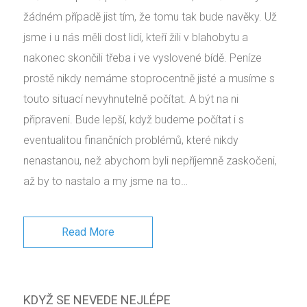
žádném případě jist tím, že tomu tak bude navěky. Už
jsme i u nás měli dost lidí, kteří žili v blahobytu a
nakonec skončili třeba i ve vyslovené bídě. Peníze
prostě nikdy nemáme stoprocentně jisté a musíme s
touto situací nevyhnutelně počítat. A být na ni
připraveni. Bude lepší, když budeme počítat i s
eventualitou finančních problémů, které nikdy
nenastanou, než abychom byli nepříjemně zaskočeni,
až by to nastalo a my jsme na to…
Read More
KDYŽ SE NEVEDE NEJLÉPE