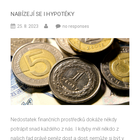
NABÍZEJÍ SE I HYPOTÉKY
25. 8. 2023
no responses
Nedostatek finančních prostředků dokáže někdy
potrápit snad každého z nás. I kdyby měl někdo z
našich řad právě peněz dost a dost, nemůže si být v