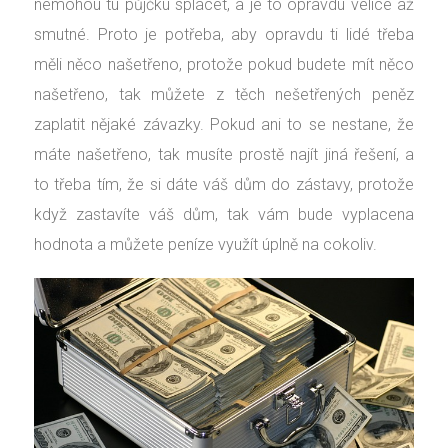
nemohou tu půjčku splácet, a je to opravdu velice až
smutné. Proto je potřeba, aby opravdu ti lidé třeba
měli něco našetřeno, protože pokud budete mít něco
našetřeno, tak můžete z těch nešetřených peněz
zaplatit nějaké závazky. Pokud ani to se nestane, že
máte našetřeno, tak musíte prostě najít jiná řešení, a
to třeba tím, že si dáte váš dům do zástavy, protože
když zastavíte váš dům, tak vám bude vyplacena
hodnota a můžete peníze využít úplně na cokoliv.