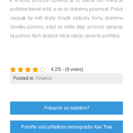
k smíchu, protože opravdu je to vážná věc, která je
potřeba hlavně řešit, a ne se druhému posmívat. Právě
naopak by měl druhý člověk vždycky tomu druhému
člověku pomoci, když se tohle děje, protože opravdu
ta pomoc těch druhých lidí je někdy opravdu potřeba.
4.2/5 - (9 votes)
Posted in
Finance
Navigace
Pokazilo se nadobro?
pro
příspěvek
Pořiďte vaší přítelkyni termoprádlo Kari Traa