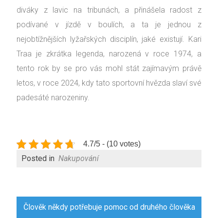
diváky z lavic na tribunách, a přinášela radost z
podívané v jízdě v boulích, a ta je jednou z
nejobtížnějších lyžařských disciplín, jaké existují. Kari
Traa je zkrátka legenda, narozená v roce 1974, a
tento rok by se pro vás mohl stát zajímavým právě
letos, v roce 2024, kdy tato sportovní hvězda slaví své
padesáté narozeniny.
4.7/5 - (10 votes)
Posted in
Nakupování
Navigace
Člověk někdy potřebuje pomoc od druhého člověka
pro