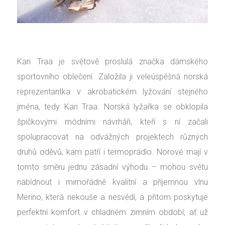
Kari Traa je světově proslulá značka dámského
sportovního oblečení. Založila ji veleúspěšná norská
reprezentantka v akrobatickém lyžování stejného
jména, tedy Kari Traa. Norská lyžařka se obklopila
špičkovými módními návrháři, kteří s ní začali
spolupracovat na odvážných projektech různých
druhů oděvů, kam patří i termoprádlo. Norové mají v
tomto směru jednu zásadní výhodu – mohou světu
nabídnout i mimořádně kvalitní a příjemnou vlnu
Merino, která nekouše a nesvědí, a přitom poskytuje
perfektní komfort v chladném zimním období, ať už