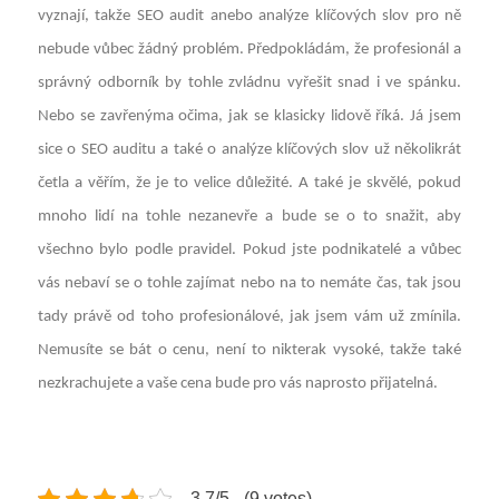
vyznají, takže SEO audit anebo analýze klíčových slov pro ně
nebude vůbec žádný problém. Předpokládám, že profesionál a
správný odborník by tohle zvládnu vyřešit snad i ve spánku.
Nebo se zavřenýma očima, jak se klasicky lidově říká. Já jsem
sice o SEO auditu a také o analýze klíčových slov už několikrát
četla a věřím, že je to velice důležité. A také je skvělé, pokud
mnoho lidí na tohle nezanevře a bude se o to snažit, aby
všechno bylo podle pravidel. Pokud jste podnikatelé a vůbec
vás nebaví se o tohle zajímat nebo na to nemáte čas, tak jsou
tady právě od toho profesionálové, jak jsem vám už zmínila.
Nemusíte se bát o cenu, není to nikterak vysoké, takže také
nezkrachujete a vaše cena bude pro vás naprosto přijatelná.
3.7/5 - (9 votes)