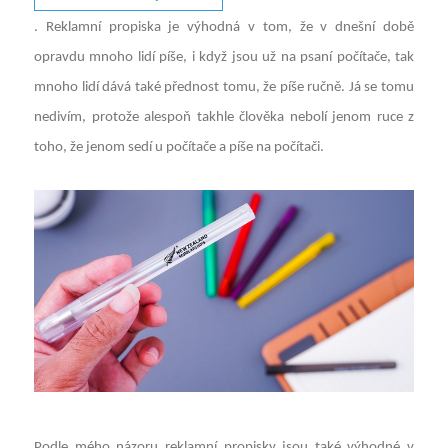
. Reklamní propiska je výhodná v tom, že v dnešní době
opravdu mnoho lidí píše, i když jsou už na psaní počítače, tak
mnoho lidí dává také přednost tomu, že píše ručně. Já se tomu
nedivím, protože alespoň takhle člověka nebolí jenom ruce z
toho, že jenom sedí u počítače a píše na počítači.
Podle mého názoru reklamní propisky jsou také výhodné v