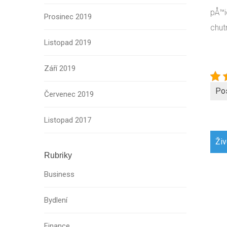
pÅ™i
Prosinec 2019
chut
Listopad 2019
Září 2019
Po
Červenec 2019
Listopad 2017
Navi
Živ
pro
Rubriky
přís
Business
Bydlení
Finance