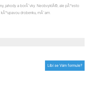
ny, jahody a borÅ¯vky. NeobvyklÃ©, ale pÅ™esto
te kÅ™upavou drobenku, mÅˆam.
Líbí se Vám formule?