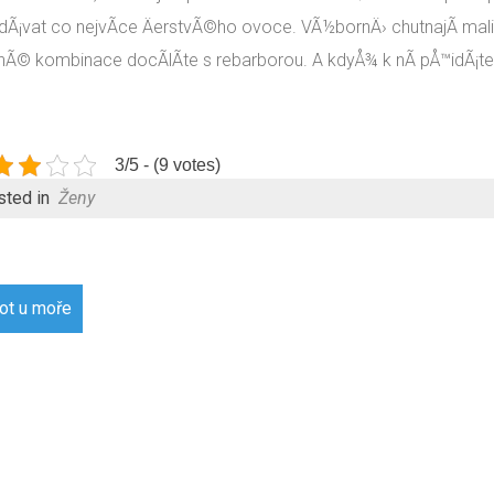
dÃ¡vat co nejvÃ­ce ÄerstvÃ©ho ovoce. VÃ½bornÄ› chutnajÃ­ mali
nÃ© kombinace docÃ­lÃ­te s rebarborou. A kdyÅ¾ k nÃ­ pÅ™idÃ¡
3/5 - (9 votes)
sted in
Ženy
gace
ot u moře
pěvek