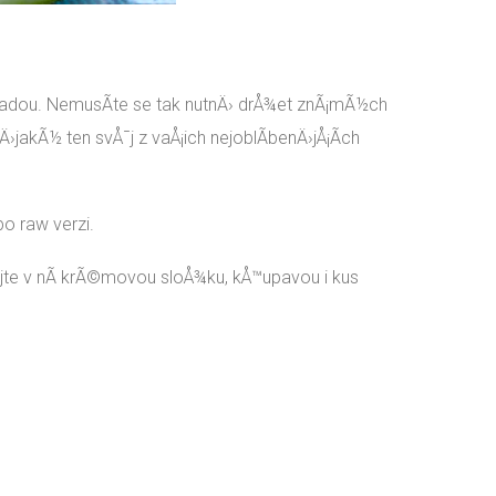
kladou. NemusÃ­te se tak nutnÄ› drÅ¾et znÃ¡mÃ½ch
›jakÃ½ ten svÅ¯j z vaÅ¡ich nejoblÃ­benÄ›jÅ¡Ã­ch
bo raw verzi.
jte v nÃ­ krÃ©movou sloÅ¾ku, kÅ™upavou i kus