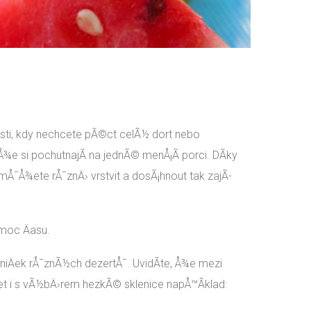
tosti, kdy nechcete pÃ©ct celÃ½ dort nebo
Å¾e si pochutnajÃ­ na jednÃ© menÅ¡Ã­ porci. DÃ­ky
 mÅ¯Å¾ete rÅ¯znÄ› vrstvit a dosÃ¡hnout tak zajÃ­
 moc Äasu.
eniÄek rÅ¯znÃ½ch dezertÅ¯. UvidÃ­te, Å¾e mezi
et i s vÃ½bÄ›rem hezkÃ© sklenice napÅ™Ã­klad: