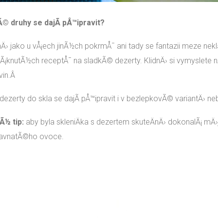
© druhy se dajÃ­ pÅ™ipravit?
nÄ› jako u vÅ¡ech jinÃ½ch pokrmÅ¯ ani tady se fantazii meze ne
lÃ¡knutÃ½ch receptÅ¯ na sladkÃ© dezerty. KlidnÄ› si vymyslete nÄ
vin.Â
dezerty do skla se dajÃ­ pÅ™ipravit i v bezlepkovÃ© variantÄ› ne
Ã½ tip:
aby byla skleniÄka s dezertem skuteÄnÄ› dokonalÃ¡ mÄ›
avnatÃ©ho ovoce.