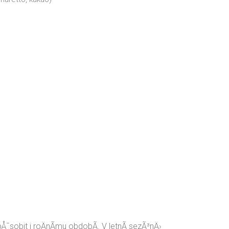
¯sobit i roÄnÃ­mu obdobÃ­. V letnÃ­ sezÃ³nÄ›