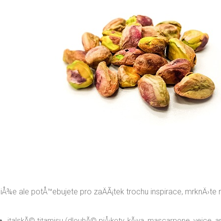
liÅ¾e ale potÅ™ebujete pro zaÄÃ¡tek trochu inspirace, mrknÄ›te 
italskÃ© titamisu (dlouhÃ© piÅ¡koty, kÃ¡va, mascarpone, vejce, a