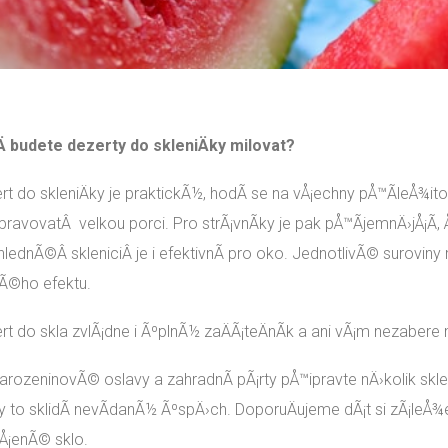
 budete dezerty do skleniÄky milovat?
rt do skleniÄky je praktickÃ½, hodÃ­ se na vÅ¡echny pÅ™Ã­leÅ¾i
pravovatÂ velkou porci. Pro strÃ¡vnÃ­ky je pak pÅ™Ã­jemnÄ›jÅ¡Ã­, 
hlednÃ©Â skleniciÂ je i efektivnÃ­ pro oko. JednotlivÃ© suroviny
©ho efektu.
rt do skla zvlÃ¡dne i ÃºplnÃ½ zaÄÃ¡teÄnÃ­k a ani vÃ¡m nezabere
arozeninovÃ© oslavy a zahradnÃ­ pÃ¡rty pÅ™ipravte nÄ›kolik skl
y to sklidÃ­ nevÃ­danÃ½ ÃºspÄ›ch. DoporuÄujeme dÃ¡t si zÃ¡leÅ¾
Å¡enÃ© sklo.