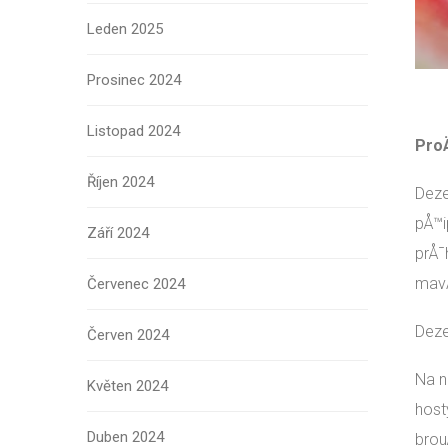
Leden 2025
Prosinec 2024
Listopad 2024
ProÄ
Říjen 2024
Deze
pÅ™i
Září 2024
prÅ¯
mavÃ
Červenec 2024
Deze
Červen 2024
Na n
Květen 2024
host
Duben 2024
brou