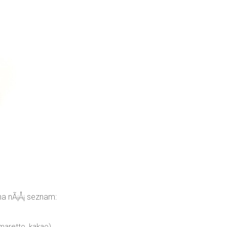
na nÃ¡Å¡ seznam:
maretto, kakao)