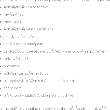
ÄokolÃ¡dovÃ½ cheesecake
mÃ­Å¡a Å™ez
medovnÃ­k
ÄokolÃ¡dovÃ¡ pÄ›na s malinami
jahody se Å¡lehaÄkou
krtkÅ¯v dort s banÃ¡nem
vanilkovÃ½ chceesecake s oÅ™echy a jahodovÃ½m pÅ™elivem
mrkvovÃ½ dort
brownies
pohÃ¡rek ze suÅ¡enek lotus
pistÃ¡ciovÃ½ krÃ©m s mÃ¡tou a pistÃ¡ciemi
sachr dort
piÅ¡kotovo – jableÄnÃ¡ skleniÄka s pudinkem
sama vidÃ­te, variant je opravdu mnoho. MÅ¯Å¾ete se tak pÅ™izpÅ