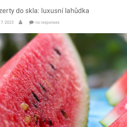
erty do skla: luxusní lahůdka
 7. 2023
no responses