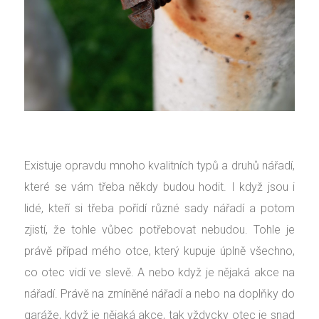
Existuje opravdu mnoho kvalitních typů a druhů nářadí,
které se vám třeba někdy budou hodit. I když jsou i
lidé, kteří si třeba pořídí různé sady nářadí a potom
zjistí, že tohle vůbec potřebovat nebudou. Tohle je
právě případ mého otce, který kupuje úplně všechno,
co otec vidí ve slevě. A nebo když je nějaká akce na
nářadí. Právě na zmíněné nářadí a nebo na doplňky do
garáže, když je nějaká akce, tak vždycky otec je snad