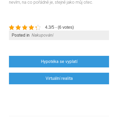
nevím, na co pořádně je, stejně jako můj otec.
4.3/5 - (6 votes)
Posted in
Nakupování
Navigace
Hypotéka se vyplatí
pro
příspěvek
Virtuální realita