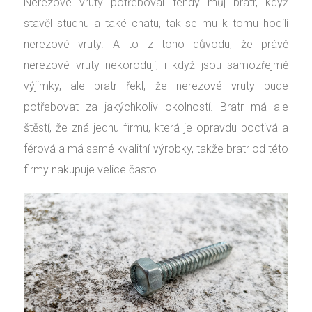
Nerezové vruty potřeboval tehdy můj bratr, když
stavěl studnu a také chatu, tak se mu k tomu hodili
nerezové vruty. A to z toho důvodu, že právě
nerezové vruty nekorodují, i když jsou samozřejmě
výjimky, ale bratr řekl, že nerezové vruty bude
potřebovat za jakýchkoliv okolností. Bratr má ale
štěstí, že zná jednu firmu, která je opravdu poctivá a
férová a má samé kvalitní výrobky, takže bratr od této
firmy nakupuje velice často.