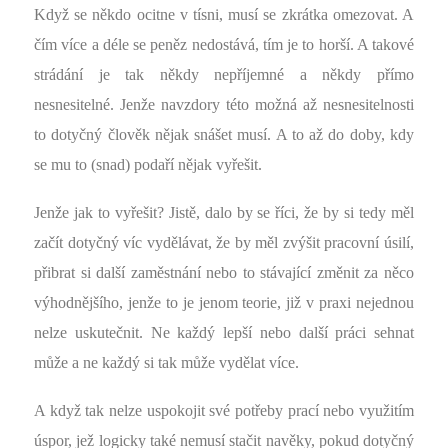
Když se někdo ocitne v tísni, musí se zkrátka omezovat. A
čím více a déle se peněz nedostává, tím je to horší. A takové
strádání je tak někdy nepříjemné a někdy přímo
nesnesitelné. Jenže navzdory této možná až nesnesitelnosti
to dotyčný člověk nějak snášet musí. A to až do doby, kdy
se mu to (snad) podaří nějak vyřešit.
Jenže jak to vyřešit? Jistě, dalo by se říci, že by si tedy měl
začít dotyčný víc vydělávat, že by měl zvýšit pracovní úsilí,
přibrat si další zaměstnání nebo to stávající změnit za něco
výhodnějšího, jenže to je jenom teorie, již v praxi nejednou
nelze uskutečnit. Ne každý lepší nebo další práci sehnat
může a ne každý si tak může vydělat více.
A když tak nelze uspokojit své potřeby prací nebo využitím
úspor, jež logicky také nemusí stačit navěky, pokud dotyčný