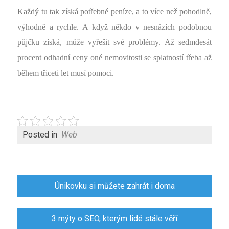
Každý tu tak získá potřebné peníze, a to více než pohodlně,
výhodně a rychle. A když někdo v nesnázích podobnou
půjčku získá, může vyřešit své problémy. Až sedmdesát
procent odhadní ceny oné nemovitosti se splatností třeba až
během třiceti let musí pomoci.
Posted in
Web
Navigace
Únikovku si můžete zahrát i doma
pro
příspěvek
3 mýty o SEO, kterým lidé stále věří