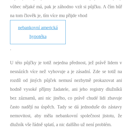
vůbec nějaké má, pak je záhodno vzít si půjčku. A čím hůř
na tom člověk je, tím více mu přijde vhod
nebankovní americká
hypotéka
.
U této půjčky je totiž nejedna přednost, jež právě lidem v
nesnázích více než vyhovuje a je zásadní. Zde se totiž na
rozdíl od jiných půjček nemusí nezbytně prokazovat ani
hodně vysoké příjmy žadatele, ani jeho registry dlužníků
bez záznamů, ani nic jiného, co právě chudé lidi zbavuje
často nadějí na úspěch. Tady se dá jednoduše do zástavy
nemovitost, aby měla nebankovní společnost jistotu, že
dlužník vše řádně splatí, a nic dalšího už není problém.