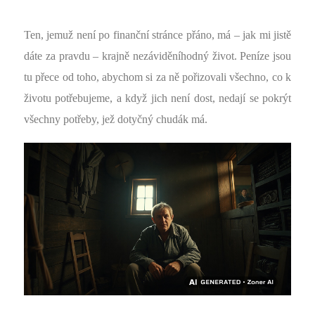
Ten, jemuž není po finanční stránce přáno, má – jak mi jistě
dáte za pravdu – krajně nezáviděníhodný život. Peníze jsou
tu přece od toho, abychom si za ně pořizovali všechno, co k
životu potřebujeme, a když jich není dost, nedají se pokrýt
všechny potřeby, jež dotyčný chudák má.