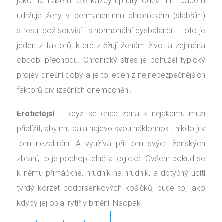
jako na našem těle každý upnutý oděv. Tím pádem
udržuje ženy v permanentním chronickém (slabším)
stresu, což souvisí i s hormonální dysbalancí. I toto je
jeden z faktorů, které ztěžují ženám život a zejména
období přechodu. Chronický stres je bohužel typický
projev dnešní doby a je to jeden z nejnebezpečnějších
faktorů civilizačních onemocnění.
Erotičtější
– když se chce žena k nějakému muži
přiblížit, aby mu dala najevo svou náklonnost, nikdo jí v
tom nezabrání. A využívá při tom svých ženských
zbraní, to je pochopitelné a logické. Ovšem pokud se
k němu přimáčkne, hrudník na hrudník, a dotyčný ucítí
tvrdý korzet podprsenkových košíčků, bude to, jako
kdyby jej objal rytíř v brnění. Naopak