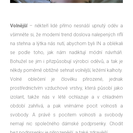
Volnější
– někteří lidé přímo nesnáší upnutý oděv a
všimněte si, že moderní trend doslova nalepených riflí
na stehna a lýtka nás nutí, abychom byli IN a oblékali
se podle toho, jak nám nadiktují módní návrháři.
Bohužel se jim i přizpůsobují výrobci oděvů, a tak je
někdy poměrně obtížné sehnat volnější, ležérní kalhoty.
Volné oblečení je člověku přirozené, jednak
prostřednictvím vzduchové vrstvy, která působí jako
izolant, takže nás v létě ochlazuje a v chladném
období zahřívá, a pak vnímáme pocit volnosti a
svobody. A právě s pocitem volnosti a svobody
nemají nic společného dámské podprsenky. Chodit
bez podprsenky je přirozenější, a také zdravější.