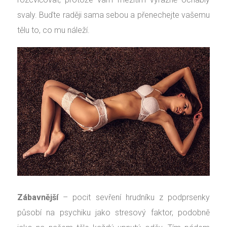
svaly. Buďte raději sama sebou a přenechejte vašemu
tělu to, co mu náleží.
Zábavnější
– pocit sevření hrudníku z podprsenky
působí na psychiku jako stresový faktor, podobně