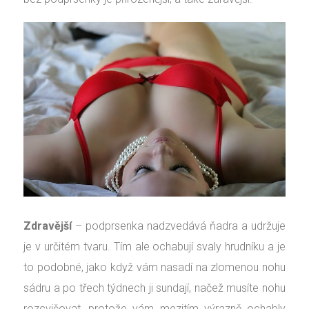
Zdravější
– podprsenka nadzvedává ňadra a udržuje
je v určitém tvaru. Tím ale ochabují svaly hrudníku a je
to podobné, jako když vám nasadí na zlomenou nohu
sádru a po třech týdnech ji sundají, načež musíte nohu
rozcvičovat, protože vám mezitím výrazně ochably