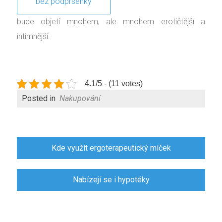
bez podprsenky
bude objetí mnohem, ale mnohem erotičtější a
intimnější.
4.1/5 - (11 votes)
Posted in
Nakupování
Navigace
Kde využít ergoterapeutický míček
pro
příspěvek
Nabízejí se i hypotéky