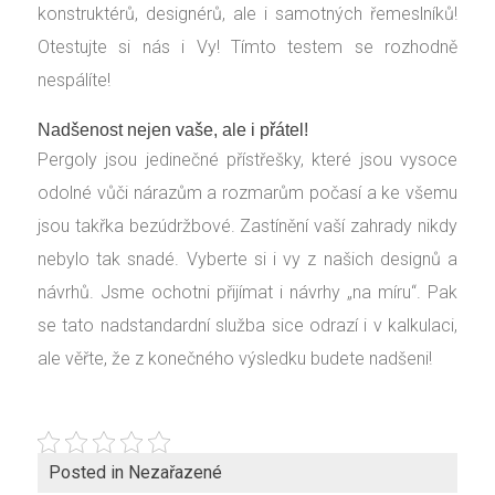
konstruktérů, designérů, ale i samotných řemeslníků!
Otestujte si nás i Vy! Tímto testem se rozhodně
nespálíte!
Nadšenost nejen vaše, ale i přátel!
Pergoly
jsou jedinečné přístřešky, které jsou vysoce
odolné vůči nárazům a rozmarům počasí a ke všemu
jsou takřka bezúdržbové. Zastínění vaší zahrady nikdy
nebylo tak snadé. Vyberte si i vy z našich designů a
návrhů. Jsme ochotni přijímat i návrhy „na míru“. Pak
se tato nadstandardní služba sice odrazí i v kalkulaci,
ale věřte, že z konečného výsledku budete nadšeni!
Posted in Nezařazené