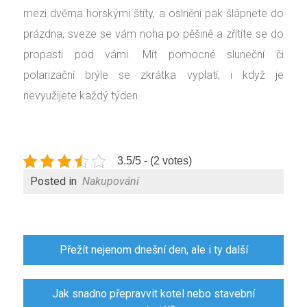
mezi dvěma horskými štíty, a oslněni pak šlápnete do
prázdna, sveze se vám noha po pěšině a zřítíte se do
propasti pod vámi. Mít pomocné sluneční či
polarizační brýle se zkrátka vyplatí, i když je
nevyužijete každý týden.
3.5/5 - (2 votes)
Posted in
Nakupování
Navigace
Přežít nejenom dnešní den, ale i ty další
pro
příspěvek
Jak snadno přepravvit kotel nebo stavební