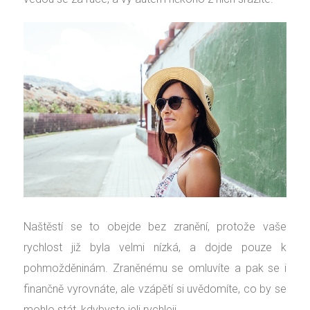
Naštěstí se to obejde bez zranění, protože vaše
rychlost již byla velmi nízká, a dojde pouze k
pohmožděninám. Zraněnému se omluvíte a pak se i
finančně vyrovnáte, ale vzápětí si uvědomíte, co by se
mohlo stát, kdybyste jeli rychleji…