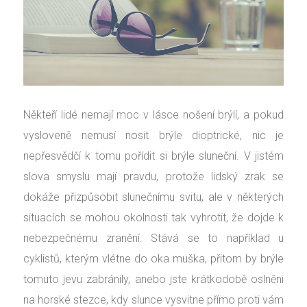
Někteří lidé nemají moc v lásce nošení brýlí, a pokud
vysloveně nemusí nosit brýle dioptrické, nic je
nepřesvědčí k tomu pořídit si brýle sluneční. V jistém
slova smyslu mají pravdu, protože lidský zrak se
dokáže přizpůsobit slunečnímu svitu, ale v některých
situacích se mohou okolnosti tak vyhrotit, že dojde k
nebezpečnému zranění. Stává se to například u
cyklistů, kterým vlétne do oka muška, přitom by brýle
tomuto jevu zabránily, anebo jste krátkodobě oslněni
na horské stezce, kdy slunce vysvitne přímo proti vám