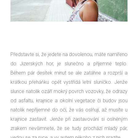
Představte si, že jedete na dovolenou, máte namířeno
do Jizerských hor, je slunečno a příjemné teplo.
Během pár desítek minut se ale zatáhne a rozprší a
krátkou přeháňku opět vystřídá letní sluníčko. Jenže
slunce natolik ozáří mokrý povrch vozovky, že odrazy
od asfaltu, krajnice a okolní vegetace či budov jsou
natolik nepříjemné do očí, že vás oslňují, až musíte u
krajnice zastavit. Jenže při zastavování si oslněným
zrakem nevšimnete, že se tudy prochází mladý pár,
vedou se za ruce, a vy autem někoho z nich srazíte.