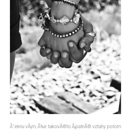
Å˜eknu vÃ¡m, Å¾e takovÃ©to Å¡patnÃ© vztahy potom