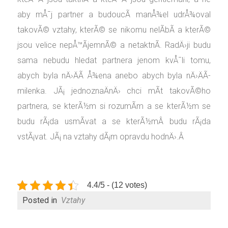
aby mÅ¯j partner a budoucÃ­ manÅ¾el udrÅ¾oval
takovÃ© vztahy, kterÃ© se nikomu nelÃ­bÃ­ a kterÃ©
jsou velice nepÅ™Ã­jemnÃ© a netaktnÃ­. RadÄ›ji budu
sama nebudu hledat partnera jenom kvÅ¯li tomu,
abych byla nÄ›ÄÃ­ Å¾ena anebo abych byla nÄ›ÄÃ­
milenka. JÃ¡ jednoznaÄnÄ› chci mÃ­t takovÃ©ho
partnera, se kterÃ½m si rozumÃ­m a se kterÃ½m se
budu rÃ¡da usmÃ­vat a se kterÃ½mÂ budu rÃ¡da
vstÃ¡vat. JÃ¡ na vztahy dÃ¡m opravdu hodnÄ›.Â
4.4/5 - (12 votes)
Posted in
Vztahy