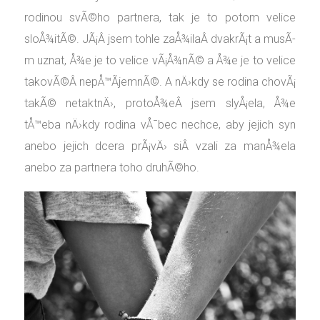
rodinou svÃ©ho partnera, tak je to potom velice
sloÅ¾itÃ©. JÃ¡Â jsem tohle zaÅ¾ilaÂ dvakrÃ¡t a musÃ­
m uznat, Å¾e je to velice vÃ¡Å¾nÃ© a Å¾e je to velice
takovÃ©Â nepÅ™Ã­jemnÃ©. A nÄ›kdy se rodina chovÃ¡
takÃ© netaktnÄ›, protoÅ¾eÂ jsem slyÅ¡ela, Å¾e
tÅ™eba nÄ›kdy rodina vÅ¯bec nechce, aby jejich syn
anebo jejich dcera prÃ¡vÄ› siÂ vzali za manÅ¾ela
anebo za partnera toho druhÃ©ho.