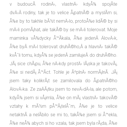
v budoucÃ­ rodinÄ›, vlastnÄ› kdyÅ¾ spojÃ­te
dvÄ›Â rodiny, tak je to velice Å¡patnÃ© a myslÃ­m si,
Å¾e by to takhle bÃ½t nemÄ›lo, protoÅ¾e lidÃ© by si
mÄ›li pomÃ¡hat, ale takÃ© by se mÄ›li tolerovat. Moje
maminka vÅ¾dycky Å™Ã­kala, Å¾e jedenÂ ÄlovÄ›k,
Å¾e byÂ mÄ›l tolerovat druhÃ©ho,Â a hlavnÄ› takÃ©
kvÅ¯li tomu, kdyÅ¾ se jedenÂ zamilujeÂ do druhÃ©ho.
JÃ¡ sice chÃ¡pu, Å¾e nÄ›kdy prostÄ› lÃ¡ska je takovÃ¡,
Å¾e si nedÃ¡ Å™Ã­ct. Tohle je ÃºplnÄ› normÃ¡lnÃ­. JÃ¡
jsem taky kolikrÃ¡t se zamilovala do Å¡patnÃ©ho
ÄlovÄ›ka. Ze zaÄÃ¡tku jsem to nevÄ›dÄ›la, ale potom,
kdyÅ¾ jsem si vÅ¡imla, Å¾e on mÃ¡ vlastnÄ› takovÃ©
vztahy k mÃ½m pÅ™Ã¡telÅ¯m, Å¾e je to velice
netaktnÃ­ a nelÃ­bilo se mi to, takÅ¾e jsem si Å™ekla,
Å¾e neÅ¾ abych si ho vzala, tak jsem byla rÃ¡da, Å¾e