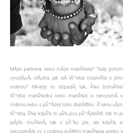
MÃ¡te partnera, nebo mÃ¡te manÅ¾ela? Tady potom
vyvstÃ¡vÃ¡ otÃ¡zka, jak siÂ tÅ™eba rozumÃ­te s jeho
rodinou? NÄ›kdy to dopadÃ¡ tak, Å¾e bohuÅ¾el
tÅ™eba manÅ¾elka nebo manÅ¾el si nerozumÃ­ s
rodinou nebo s pÅ™Ã¡teli toho druhÃ©ho. Å˜eknu vÃ¡m
tÅ™eba, Å¾e kdyÅ¾ to uÅ¾ jsou pÅ™Ã¡telÃ©, tak to je
jeÅ¡tÄ› moÅ¾nÃ¡ tak z pÅ¯lky jde, ale kdyÅ¾ si
nerozumÃ­te vy s rodinou svÃ©ho manÅ¾ela anebo s