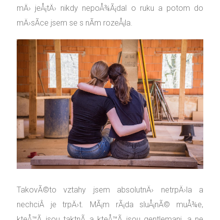
mÄ› jeÅ¡tÄ› nikdy nepoÅ¾Ã¡dal o ruku a potom do
mÄ›sÃ­ce jsem se s nÃ­m rozeÅ¡la.
TakovÃ©to vztahy jsem absolutnÄ› netrpÄ›la a
nechciÂ je trpÄ›t. MÃ¡m rÃ¡da sluÅ¡nÃ© muÅ¾e,
kteÅ™Ã­ jsou taktnÃ­ a kteÅ™Ã­ jsou gentlemani, a ne