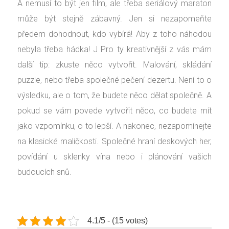
A nemusí to být jen film, ale třeba seriálový maraton
může být stejně zábavný. Jen si nezapomeňte
předem dohodnout, kdo vybírá! Aby z toho náhodou
nebyla třeba hádka!
J
Pro ty kreativnější z vás mám
další tip: zkuste něco vytvořit. Malování, skládání
puzzle, nebo třeba společné pečení dezertu. Není to o
výsledku, ale o tom, že budete něco dělat společně. A
pokud se vám povede vytvořit něco, co budete mít
jako vzpomínku, o to lepší. A nakonec, nezapomínejte
na klasické maličkosti. Společné hraní deskových her,
povídání u sklenky vína nebo i plánování vašich
budoucích snů.
4.1/5 - (15 votes)