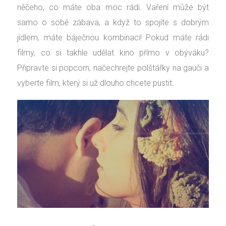
něčeho, co máte oba moc rádi. Vaření může být
samo o sobě zábava, a když to spojíte s dobrým
jídlem, máte báječnou kombinaci!
Pokud máte rádi
filmy, co si takhle udělat kino přímo v obýváku?
Připravte si popcorn, načechrejte polštářky na gauči a
vyberte film, který si už dlouho chcete pustit.