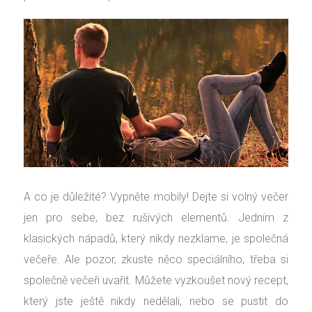
A co je důležité? Vypněte mobily! Dejte si volný večer
jen pro sebe, bez rušivých elementů. Jedním z
klasických nápadů, který nikdy nezklame, je společná
večeře. Ale pozor, zkuste něco speciálního, třeba si
společně večeři uvařit. Můžete vyzkoušet nový recept,
který jste ještě nikdy nedělali, nebo se pustit do