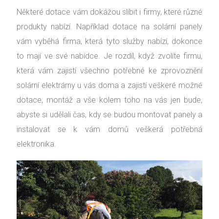
Některé dotace vám dokážou slíbit i firmy, které různé
produkty nabízí. Například dotace na solární panely
vám vyběhá firma, která tyto služby nabízí, dokonce
to mají ve své nabídce. Je rozdíl, když zvolíte firmu,
která vám zajistí všechno potřebné ke zprovoznění
solární elektrárny u vás doma a zajistí veškeré možné
dotace, montáž a vše kolem toho na vás jen bude,
abyste si udělali čas, kdy se budou montovat panely a
instalovat se k vám domů veškerá potřebná
elektronika.