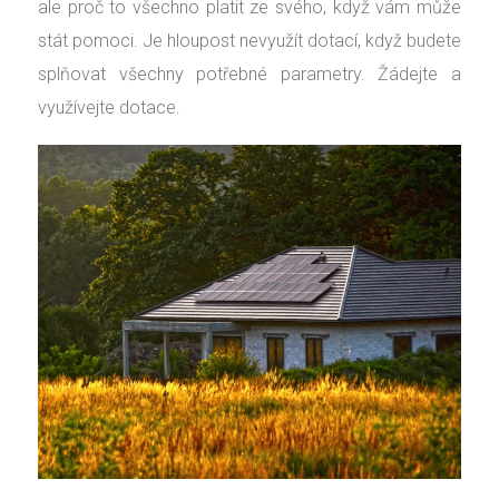
ale proč to všechno platit ze svého, když vám může
stát pomoci. Je hloupost nevyužít dotací, když budete
splňovat všechny potřebné parametry. Žádejte a
využívejte dotace.