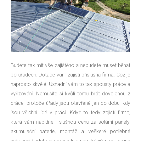
Budete tak mít vše zajištěno a nebudete muset běhat
po úřadech. Dotace vám zajistí příslušná firma. Což je
naprosto skvělé. Usnadní vám to tak spousty práce a
vyřizování. Nemusíte si kvůli tomu brát dovolenou z
práce, protože úřady jsou otevřené jen po dobu, kdy
jsou všichni lidé v práci. Když to tedy zajistí firma,
která vám nabídne i slušnou cenu za solární panely,
akumulační baterie, montáž a veškeré potřebné
vybavení budete si moci v klidu dát kávičku na terase