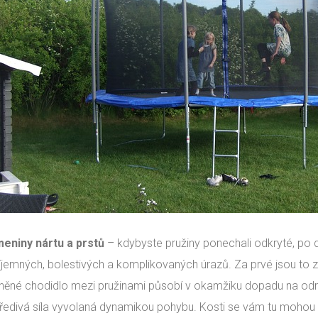
eniny nártu a prstů
– kdybyste pružiny ponechali odkryté, po 
íjemných, bolestivých a komplikovaných úrazů. Za prvé jsou to z
íněné chodidlo mezi pružinami působí v okamžiku dopadu na odr
ředivá síla vyvolaná dynamikou pohybu. Kosti se vám tu mohou po