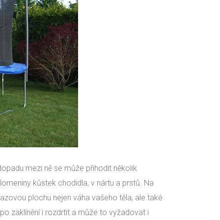
dopadu mezi ně se může přihodit několik
lomeniny kůstek chodidla, v nártu a prstů. Na
azovou plochu nejen váha vašeho těla, ale také
 zaklínění i rozdrtit a může to vyžadovat i