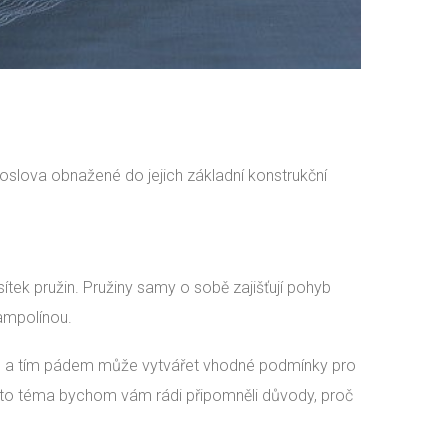
slova obnažené do jejich základní konstrukční
tek pružin. Pružiny samy o sobě zajišťují pohyb
ampolínou.
uje, a tím pádem může vytvářet vhodné podmínky pro
a toto téma bychom vám rádi připomněli důvody, proč