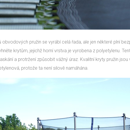
ů obvodových pružin se vyrábí celá řada, ale jen některé plní b
yhněte krytům, jejichž horní vrstva je vyrobena z polyetylenu. 
askání a protržení způsobit vážný úraz. Kvalitní kryty pružin jso
etylenová, protože ta není silově namáhána.