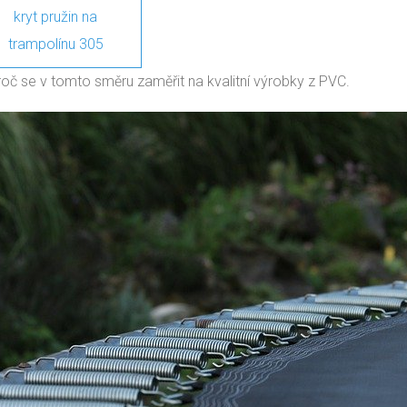
kryt pružin na
trampolínu 305
proč se v tomto směru zaměřit na kvalitní výrobky z PVC.