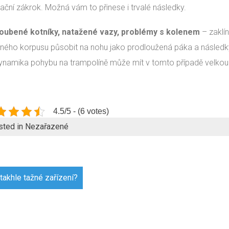
ační zákrok. Možná vám to přinese i trvalé následky.
oubené kotníky, natažené vazy, problémy s kolenem
– zaklín
sného korpusu působit na nohu jako prodloužená páka a následky
ynamika pohybu na trampolíně může mít v tomto případě velkou n
4.5/5 - (6 votes)
sted in Nezařazené
gace
takhle tažné zařízení?
pěvek