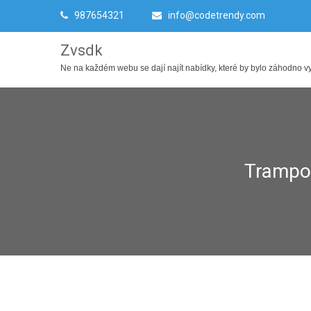
987654321
info@codetrendy.com
Zvsdk
Ne na každém webu se dají najít nabídky, které by bylo záhodno využ
Trampol