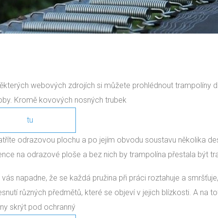
ěkterých webových zdrojích si můžete prohlédnout trampolíny do
by. Kromě kovových nosných trubek
tu
atříte odrazovou plochu a po jejím obvodu soustavu několika desí
ence na odrazové ploše a bez nich by trampolína přestala být tr
ě vás napadne, že se každá pružina při práci roztahuje a smršť
esnutí různých předmětů, které se objeví v jejich blízkosti. A n
iny skrýt pod ochranný