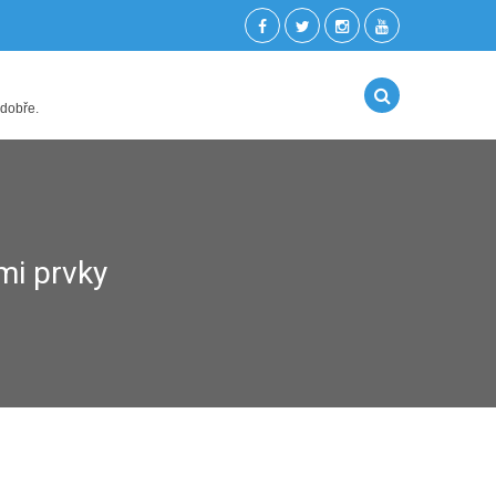
 dobře.
mi prvky