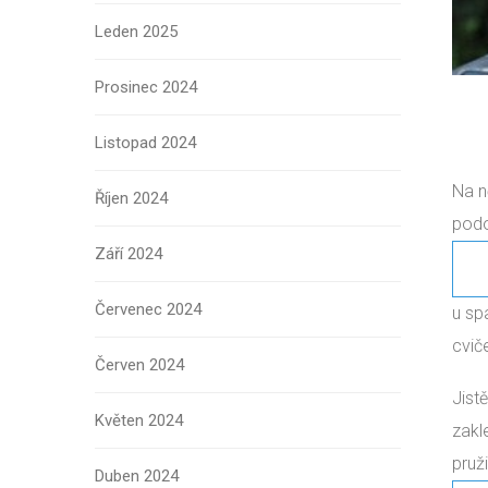
Leden 2025
Prosinec 2024
Listopad 2024
Na n
Říjen 2024
podo
Září 2024
Červenec 2024
u sp
cvič
Červen 2024
Jist
Květen 2024
zakl
pruž
Duben 2024